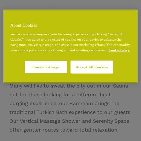
CHANCERY 酒店
About Cookies
健康中心
We use cookies to improve your browsing experience. By clicking “Accept All
Cookies”, you agree to the storing of cookies on your device to enhance site
navigation, analyse site usage, and assist in our marketing efforts. You can modify
your cookie preferences by clicking on cookie settings within our
Cookie Policy
水梦迷你泳池提供了一个让人完全沉浸其中的放松空
间，不同的漩涡模式和灯光效果组合在一起，让使用者
Cookie Settings
Accept All Cookies
如身临其境。
Many will like to sweat the city out in our Sauna
but for those looking for a different heat-
purging experience, our Hammam brings the
traditional Turkish Bath experience to our guests.
Our Vertical Massage Shower and Serenity Space
offer gentler routes toward total relaxation.