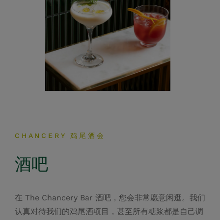
周五和周六中午 12:00 至凌晨 12:30。
周日：中午 12:00 至晚上 11:00
进行查询
THE CHANCERY BAR
Events Venue
Whether you’re planning a private affair or a relaxed
get-together, our adaptable catering options ensure