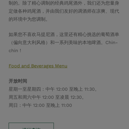
every occasion is truly memorable. From corporate
gatherings to celebrations with family and friends,
The Chancery Bar and Fawn Restaurant are the
perfect venues.
Full of atmosphere The Chancery Bar can be booked
for
semi-private events
for between
10 and 45 pax.
Fawn Restaurant can be booked for groups for
dining for lunch and dinner between 10 and 50 pax.
Minimum numbers are applicable to book privately.
了解更多