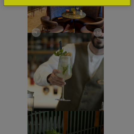
酒吧
在 The Chancery Bar 酒吧，您会非常愿意闲逛。我们
认真对待我们的鸡尾酒项目，甚至所有糖浆都是自己调
制的。除了精心调制的经典鸡尾酒外，我们还为您量身
定做各种鸡尾酒，并由我们友好的调酒师在凉爽、现代
的环境中为您调制。
如果您不喜欢马提尼酒，这里还有精心挑选的葡萄酒单
（偏向意大利风格）和一系列美味的本地啤酒。Chin-
chin！
Food and Beverages Menu
开放时间
星期一至星期四：中午 12:00 至晚上 11:30。