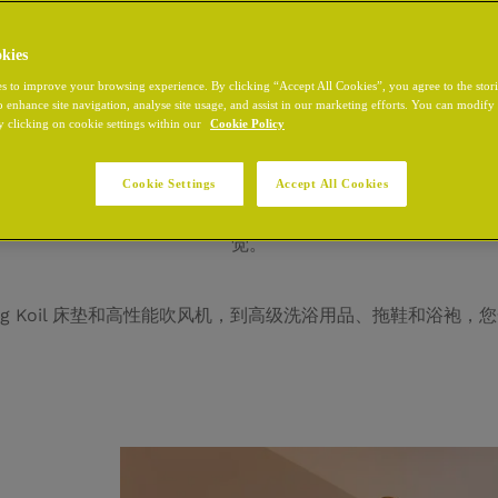
kies
s to improve your browsing experience. By clicking “Accept All Cookies”, you agree to the stor
o enhance site navigation, analyse site usage, and assist in our marketing efforts. You can modif
y clicking on cookie settings within our
Cookie Policy
放松、充电和静修
Cookie Settings
Accept All Cookies
敞明亮的感觉。这些客房位于地下一层，采用柔和色调和天然材
觉。
ng Koil 床垫和高性能吹风机，到高级洗浴用品、拖鞋和浴袍