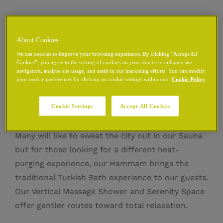
CHANCERY 酒店
About Cookies
健康中心
We use cookies to improve your browsing experience. By clicking “Accept All
Cookies”, you agree to the storing of cookies on your device to enhance site
navigation, analyse site usage, and assist in our marketing efforts. You can modify
your cookie preferences by clicking on cookie settings within our
Cookie Policy
水梦迷你泳池提供了一个让人完全沉浸其中的放松空
间，不同的漩涡模式和灯光效果组合在一起，让使用者
Cookie Settings
Accept All Cookies
如身临其境。
Many will like to sweat the city out in our Sauna
but for those looking for a different heat-
purging experience, our Hammam brings the
traditional Turkish Bath experience to our guests.
Our Vertical Massage Shower and Serenity Space
offer gentler routes toward total relaxation.