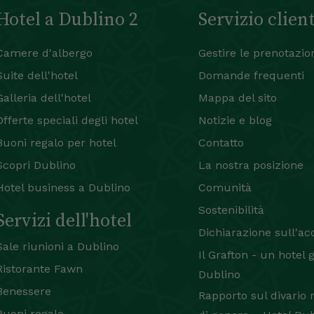
Hotel a Dublino 2
Servizio client
Camere d'albergo
Gestire le prenotazio
Suite dell'hotel
Domande frequenti
Galleria dell'hotel
Mappa del sito
Offerte speciali degli hotel
Notizie e blog
Buoni regalo per hotel
Contatto
Scopri Dublino
La nostra posizione
Hotel business a Dublino
Comunità
Sostenibilità
Servizi dell'hotel
Dichiarazione sull'acc
Sale riunioni a Dublino
Il Grafton - un hotel 
Ristorante Fawn
Dublino
Benessere
Rapporto sul divario 
Buoni regalo