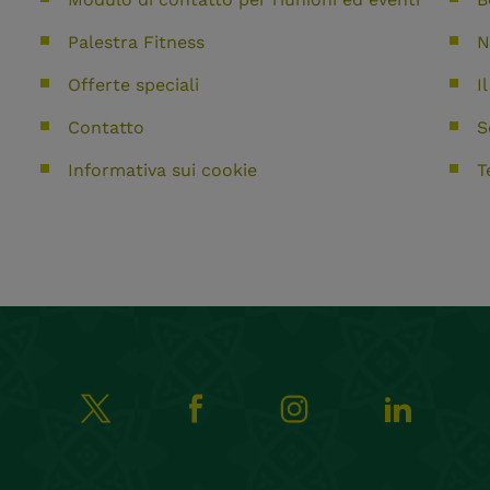
Palestra Fitness
N
Offerte speciali
I
Contatto
S
Informativa sui cookie
T