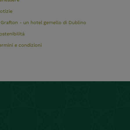
otizie
l Grafton - un hotel gemello di Dublino
ostenibilità
ermini e condizioni