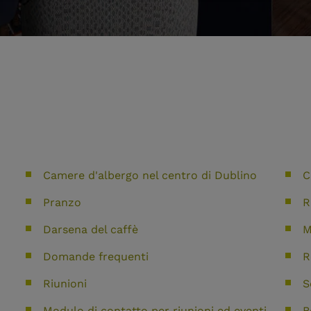
Camere d'albergo nel centro di Dublino
C
Pranzo
R
Darsena del caffè
M
Domande frequenti
R
Riunioni
S
Modulo di contatto per riunioni ed eventi
B