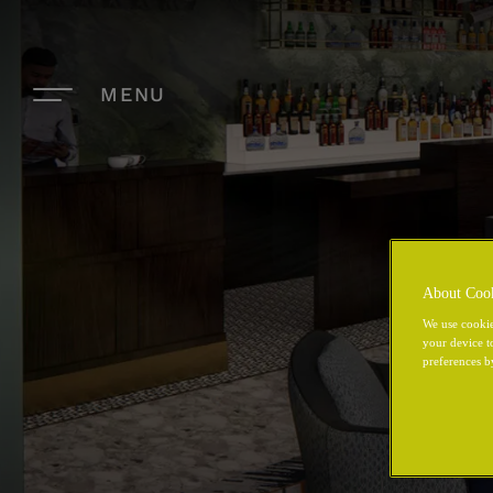
MENU
About Coo
We use cookie
your device t
preferences b