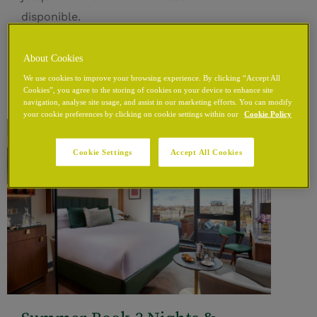
disponible.
Voir les détails
About Cookies
We use cookies to improve your browsing experience. By clicking “Accept All
Cookies”, you agree to the storing of cookies on your device to enhance site
navigation, analyse site usage, and assist in our marketing efforts. You can modify
your cookie preferences by clicking on cookie settings within our
Cookie Policy
Cookie Settings
Accept All Cookies