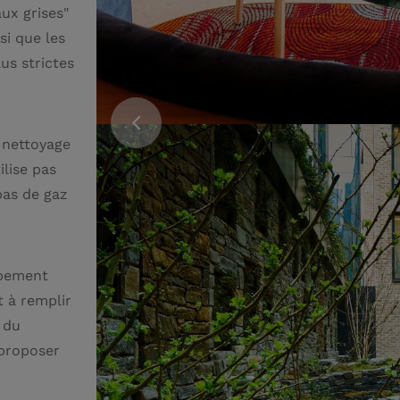
ux grises"
si que les
us strictes
 nettoyage
ilise pas
pas de gaz
ppement
t à remplir
 du
 proposer