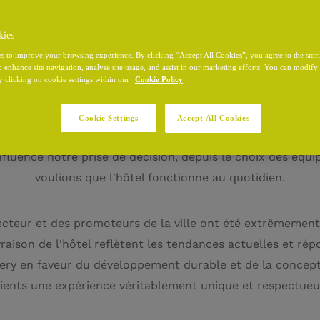
kies
s to improve your browsing experience. By clicking “Accept All Cookies”, you agree to the stor
o enhance site navigation, analyse site usage, and assist in our marketing efforts. You can modif
y clicking on cookie settings within our
Cookie Policy
RENDRE L'AVENIR VERT
Cookie Settings
Accept All Cookies
lus qu'un simple mot à la mode : c'est un credo qui a guid
influencé notre prise de décision, depuis le choix des équ
voulions que l'hôtel fonctionne au quotidien.
ecteur et des promoteurs de la ville ont été extrêmement
vraison de l'hôtel reflètent les tendances actuelles et ré
ery en faveur du développement durable et de la concept
clients une expérience véritablement unique et respectue