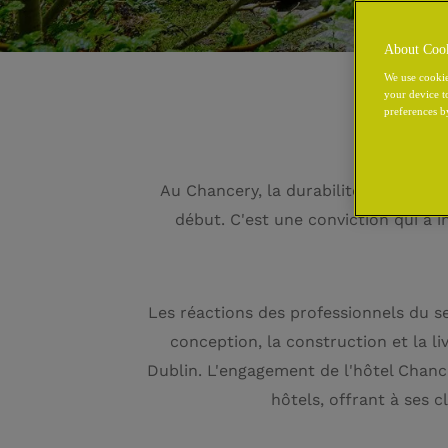
About Coo
We use cookie
your device t
preferences b
Au Chancery, la durabilité est bien p
début. C'est une conviction qui a 
Les réactions des professionnels du s
conception, la construction et la li
Dublin. L'engagement de l'hôtel Chanc
hôtels, offrant à ses 