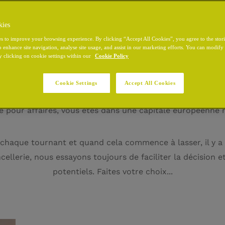
kies
s to improve your browsing experience. By clicking “Accept All Cookies”, you agree to the stor
o enhance site navigation, analyse site usage, and assist in our marketing efforts. You can modif
y clicking on cookie settings within our
Cookie Policy
OFFRES SPÉCIALES
Cookie Settings
Accept All Cookies
 formidable à visiter. C'est un point c'est tout. Que ce 
pour affaires, vous êtes dans une capitale européenne m
re à chaque tournant et quand cela commence à lasser, il y
ellerie, nous essayons toujours de faciliter la décision et
potentiels. Faites votre choix...