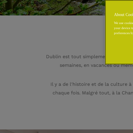
About Coo
We use cookie
your device t
preferences b
Dublin est tout simplement un endroit
semaines, en vacances ou même 
Il y a de l'histoire et de la cultu
chaque fois. Malgré tout, à la Chanc