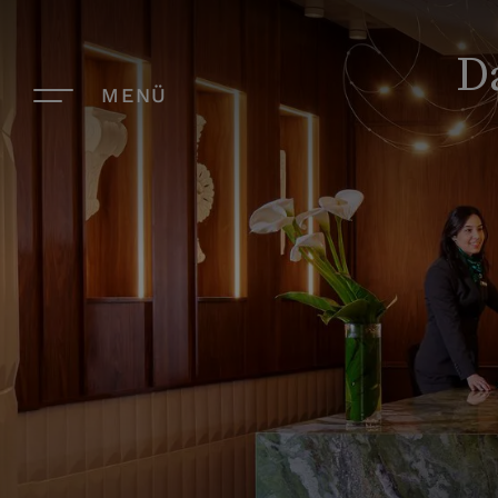
D
MENÜ