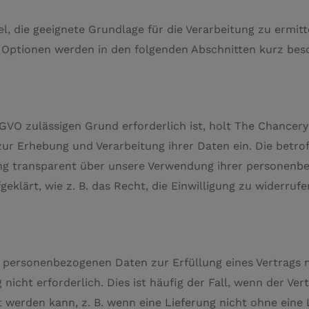
tel, die geeignete Grundlage für die Verarbeitung zu ermi
 Optionen werden in den folgenden Abschnitten kurz bes
VO zulässigen Grund erforderlich ist, holt The Chancery 
 zur Erhebung und Verarbeitung ihrer Daten ein. Die bet
ung transparent über unsere Verwendung ihrer personenb
eklärt, wie z. B. das Recht, die Einwilligung zu widerrufe
personenbezogenen Daten zur Erfüllung eines Vertrags m
g nicht erforderlich. Dies ist häufig der Fall, wenn der Ve
werden kann, z. B. wenn eine Lieferung nicht ohne eine 