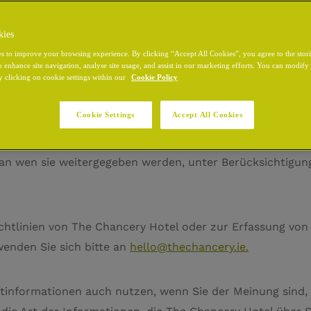
kies
s to improve your browsing experience. By clicking “Accept All Cookies”, you agree to the stor
o enhance site navigation, analyse site usage, and assist in our marketing efforts. You can modif
y clicking on cookie settings within our
Cookie Policy
, verwendet oder gibt keine personenbezogenen Daten we
Cookie Settings
Accept All Cookies
nnieren, unser Kontaktformular verwenden oder bereits 
Wann immer wir solche Informationen sammeln, haben Sie
 an wen sie weitergegeben werden, unter Berücksichtigun
chtlinien von The Chancery Hotel oder zur Erfassung v
enden Sie sich bitte an
hello@thechancery.ie.
tinformationen auch nutzen, wenn Sie der Meinung sind,