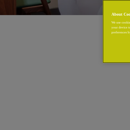
About Coo
We use cookie
your device t
preferences b