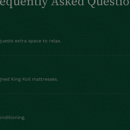
equently Asked Questi
uests extra space to relax.
igned King Koil mattresses.
onditioning.