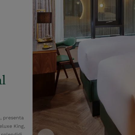
l
e, presenta
Deluxe King,
 splendidi.