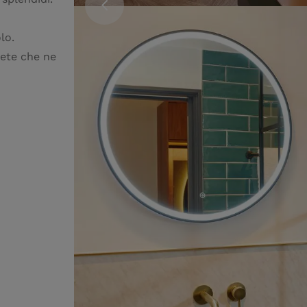
lo.
pete che ne