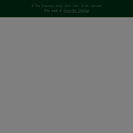
© The Chancery Hotel 2023 Tutti i diritti riservati
Sito web di
Granite Digital