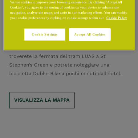
We use cookies to improve your browsing experience. By clicking “Accept All
Dublino.
Cookies”, you agree to the storing of cookies on your device to enhance site
navigation, analyse site usage, and assist in our marketing efforts. You can modify
your cookie preferences by clicking on cookie settings within our
Cookie Policy
La nostra posizione centrale vi offre il vantaggio
di poter esplorare gran parte del centro di
Cookie Settings
Accept All Cookies
Dublino a piedi, ma se desiderate spostarvi
rapidamente, a soli cinque minuti dall’hotel
troverete la fermata del tram LUAS a St
Stephen’s Green e potrete noleggiare una
bicicletta Dublin Bike a pochi minuti dall’hotel.
VISUALIZZA LA MAPPA