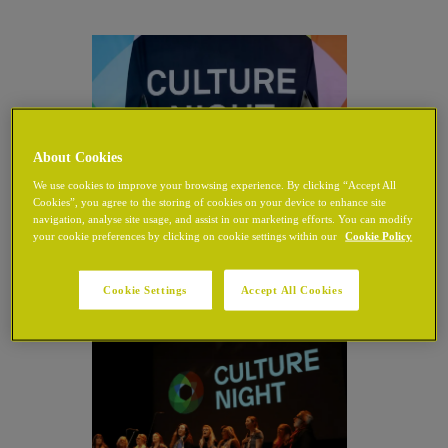
About Cookies
We use cookies to improve your browsing experience. By clicking “Accept All
Cookies”, you agree to the storing of cookies on your device to enhance site
navigation, analyse site usage, and assist in our marketing efforts. You can modify
your cookie preferences by clicking on cookie settings within our
Cookie Policy
Cookie Settings
Accept All Cookies