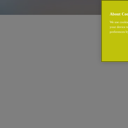
About Coo
We use cookie
your device t
preferences b