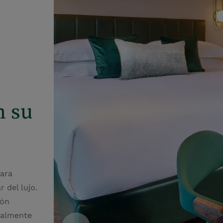
n su
para
 del lujo.
ión
talmente