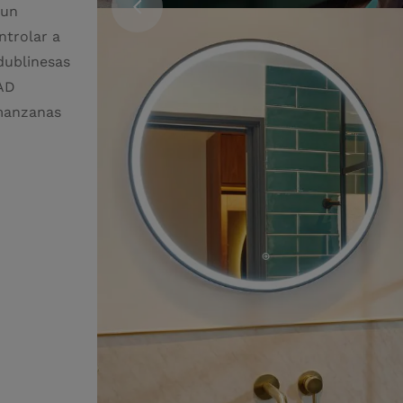
 un
ntrolar a
 dublinesas
CAD
 manzanas