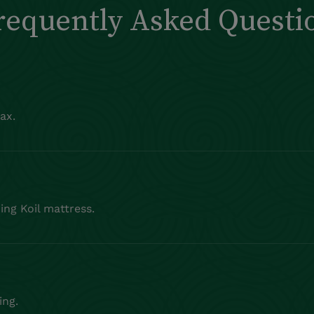
requently Asked Questi
ax.
ing Koil mattress.
ing.