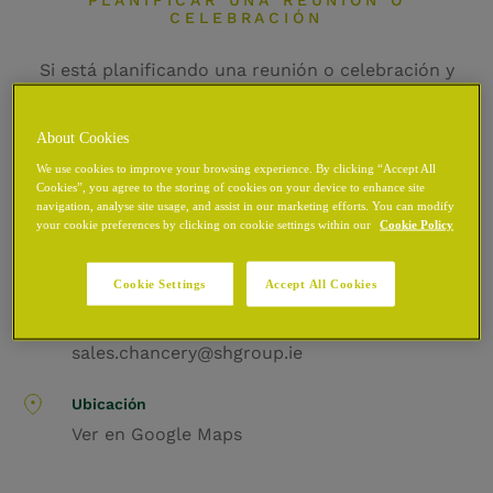
PLANIFICAR UNA REUNIÓN O
CELEBRACIÓN
Si está planificando una reunión o celebración y
desea información sobre una reserva, rellene el
siguiente formulario y nos pondremos en contacto
About Cookies
con usted lo antes posible.
We use cookies to improve your browsing experience. By clicking “Accept All
Cookies”, you agree to the storing of cookies on your device to enhance site
navigation, analyse site usage, and assist in our marketing efforts. You can modify
your cookie preferences by clicking on cookie settings within our
Cookie Policy
Llámenos
+353 1 5542900
Cookie Settings
Accept All Cookies
Correo electrónico
sales.chancery@shgroup.ie
Ubicación
Ver en
Google Maps