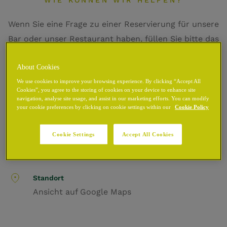
WIE KÖNNEN WIR HELFEN?
Wenn Sie eine Frage zu einer Reservierung für unsere
Bar oder unser Restaurant haben, füllen Sie bitte das
untenstehende Formular aus und wir werden uns so
About Cookies
schnell wie möglich mit Ihnen in Verbindung setzen.
We use cookies to improve your browsing experience. By clicking “Accept All
Cookies”, you agree to the storing of cookies on your device to enhance site
navigation, analyse site usage, and assist in our marketing efforts. You can modify
Rufen Sie uns an
your cookie preferences by clicking on cookie settings within our
Cookie Policy
+353 1 5542900
Cookie Settings
Accept All Cookies
E-Mail
hello@thechancery.ie
Standort
Ansicht auf
Google Maps