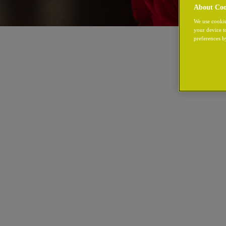
About Coo
We use cookie
your device t
preferences b