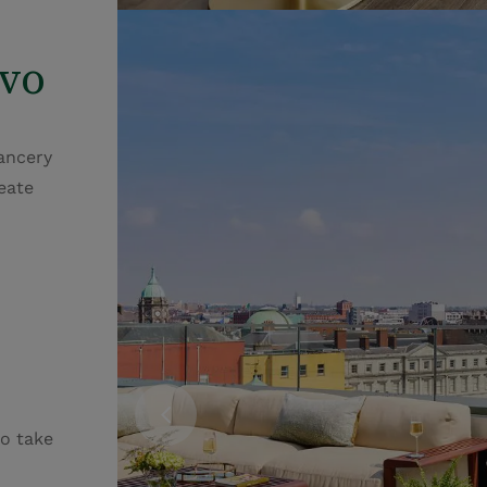
ivo
ancery
eate
to take