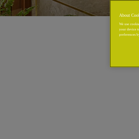
About Coo
We use cookie
your device t
preferences b