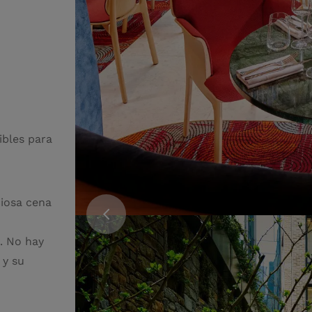
ibles para
ciosa cena
. No hay
 y su