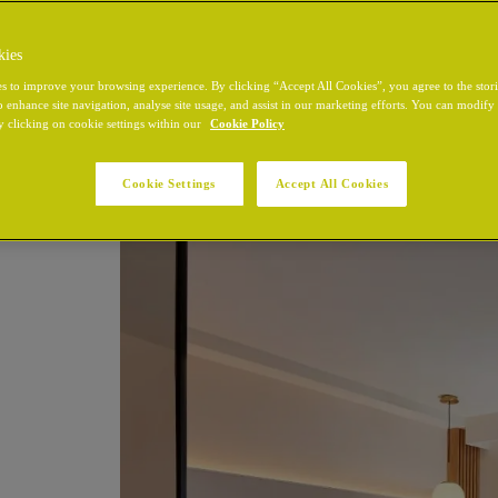
kies
s to improve your browsing experience. By clicking “Accept All Cookies”, you agree to the stor
o enhance site navigation, analyse site usage, and assist in our marketing efforts. You can modif
y clicking on cookie settings within our
Cookie Policy
Cookie Settings
Accept All Cookies