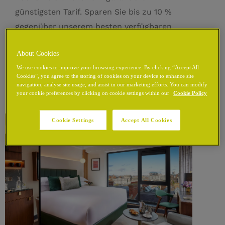
günstigsten Tarif. Sparen Sie bis zu 10 %
gegenüber unserem besten verfügbaren
Tarif.
About Cookies
Details anzeigen
We use cookies to improve your browsing experience. By clicking “Accept All
Cookies”, you agree to the storing of cookies on your device to enhance site
navigation, analyse site usage, and assist in our marketing efforts. You can modify
your cookie preferences by clicking on cookie settings within our
Cookie Policy
Cookie Settings
Accept All Cookies