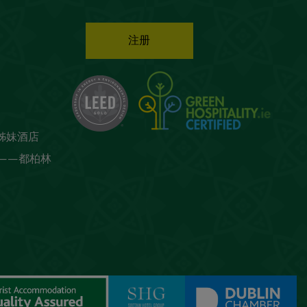
注册
姊妹酒店
——都柏林