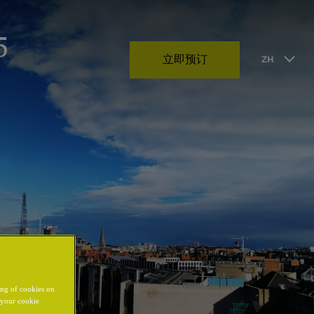
5
立即预订
ZH
ing of cookies on
y your cookie