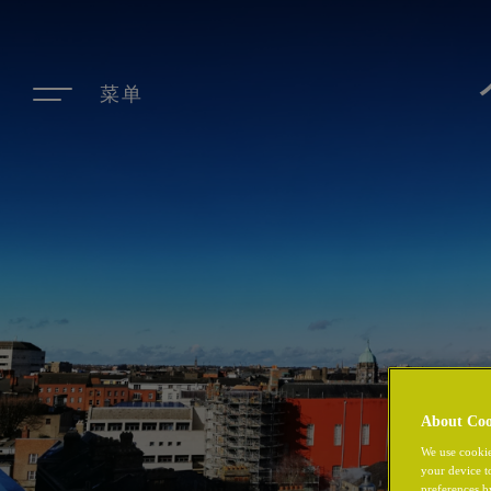
菜单
About Coo
We use cookie
your device t
preferences b