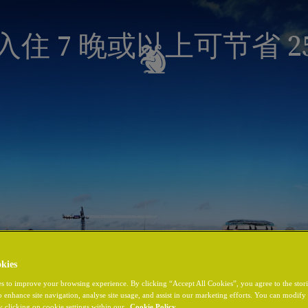
入住 7 晚或以上可节省 2
kies
s to improve your browsing experience. By clicking “Accept All Cookies”, you agree to the stor
o enhance site navigation, analyse site usage, and assist in our marketing efforts. You can modif
y clicking on cookie settings within our
Cookie Policy