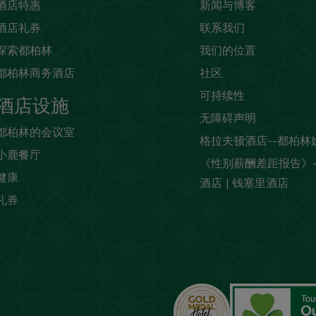
酒店特惠
新闻与博客
酒店礼券
联系我们
探索都柏林
我们的位置
都柏林商务酒店
社区
可持续性
酒店设施
无障碍声明
都柏林的会议室
格拉夫顿酒店--都柏林
小鹿餐厅
《性别薪酬差距报告》
健康
酒店 | 钱塞里酒店
礼券