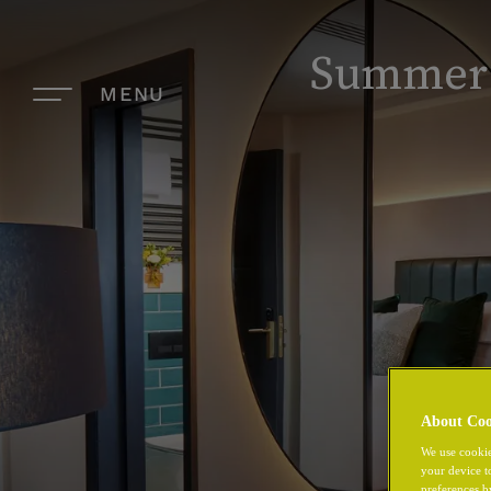
Summer o
MENU
About Coo
We use cookie
your device t
preferences b