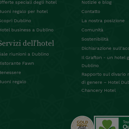
Offerte speciali degli hotel
Notizie e blog
Buoni regalo per hotel
Contatto
Scopri Dublino
La nostra posizione
Hotel business a Dublino
Comunità
Sostenibilità
Servizi dell'hotel
Dichiarazione sull'acc
Sale riunioni a Dublino
Il Grafton - un hotel 
Ristorante Fawn
Dublino
Benessere
Rapporto sul divario 
Buoni regalo
di genere – Hotel Dub
Chancery Hotel