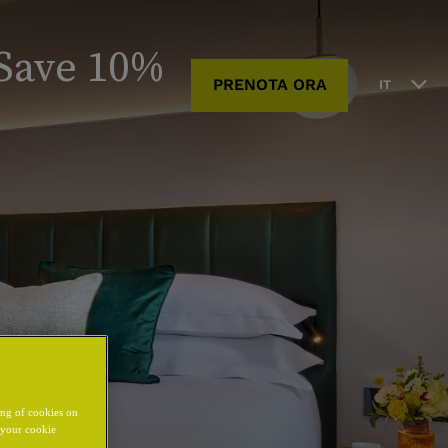
 Save 10%
PRENOTA ORA
IT
ing of cookies on
y your cookie