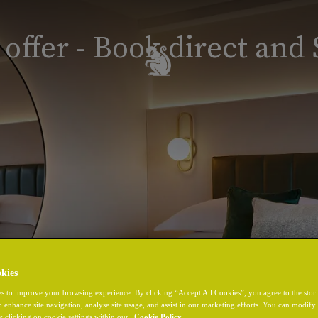
ffer - Book direct and
kies
s to improve your browsing experience. By clicking “Accept All Cookies”, you agree to the stor
o enhance site navigation, analyse site usage, and assist in our marketing efforts. You can modif
y clicking on cookie settings within our
Cookie Policy