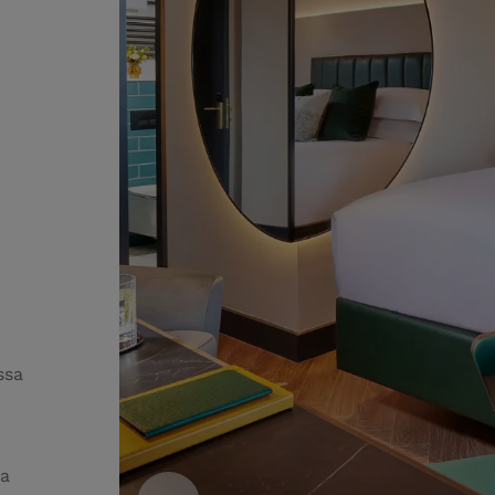
ssa
fa