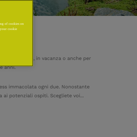
ing of cookies on
y your cookie
 per settimane, in vacanza o anche per
e anni.
nness immacolata ogni due. Nonostante
i potenziali ospiti. Scegliete voi...