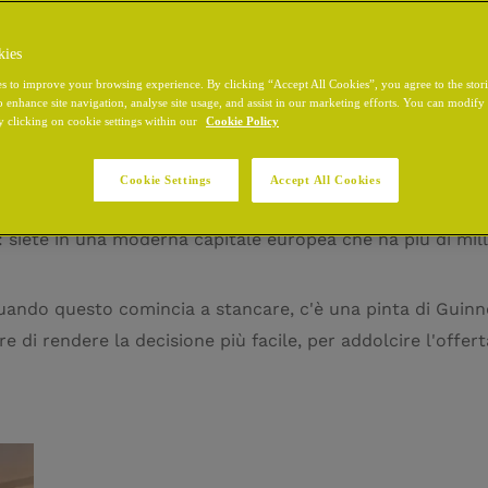
kies
s to improve your browsing experience. By clicking “Accept All Cookies”, you agree to the stor
o enhance site navigation, analyse site usage, and assist in our marketing efforts. You can modif
y clicking on cookie settings within our
Cookie Policy
OFFERTE SPECIALI
Cookie Settings
Accept All Cookies
tare. Senza dubbio. Per una notte, per un fine settimana o
: siete in una moderna capitale europea che ha più di mill
 quando questo comincia a stancare, c'è una pinta di Gui
di rendere la decisione più facile, per addolcire l'offerta a