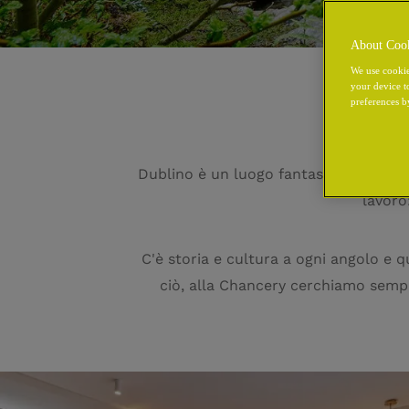
About Coo
We use cookie
your device t
preferences b
Dublino è un luogo fantastico da visi
lavoro
C'è storia e cultura a ogni angolo e
ciò, alla Chancery cerchiamo sempre 